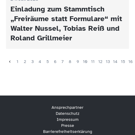
Einladung zum Stammtisch
„Freiräume statt Formulare“ mit
Walter Nussel, Tobias Reiß und
Roland Grillmeier
1
2
3
4
5
6
7
8
9
10
11
12
13
14
15
16
Ansprechpartner
Datenschutz
Impressum
Presse
Barrierefreiheitserklärung