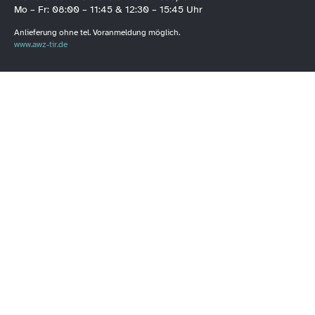
Mo – Fr: 08:00 – 11:45 & 12:30 – 15:45 Uhr
Anlieferung ohne tel. Voranmeldung möglich.
www.awz-tir.de