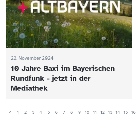
22. November 2024
10 Jahre Baxi im Bayerischen
Rundfunk - jetzt in der
Mediathek
1
2
3
4
5
6
7
8
9
10
11
12
13
14
15
16