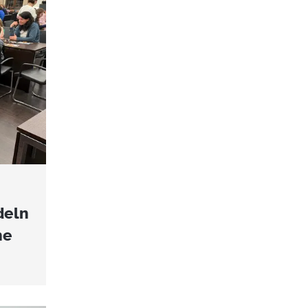
deln
he