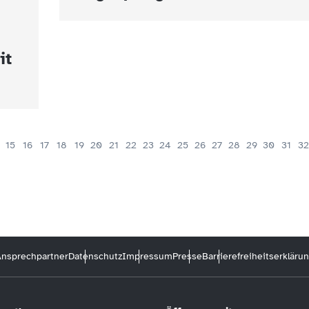
it
15
16
17
18
19
20
21
22
23
24
25
26
27
28
29
30
31
32
nsprechpartner
Datenschutz
Impressum
Presse
Barrierefreiheitserkläru