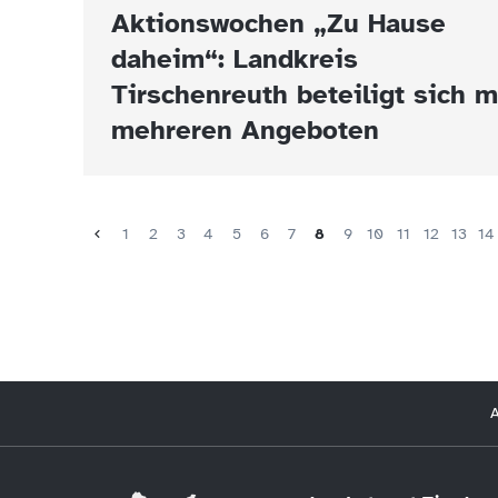
Aktionswochen „Zu Hause
daheim“: Landkreis
Tirschenreuth beteiligt sich m
mehreren Angeboten
1
2
3
4
5
6
7
8
9
10
11
12
13
14
A