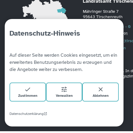
Landratsamt Tirschen
Mähringer Straße 7
95643 Tirschenreuth
Telefon
0 96 31 / 88 - 0
Datenschutz-Hinweis
Fax
0 96 31 / 2391
Mail
poststelle(at)tir
Weitere Informationen
Auf dieser Seite werden Cookies eingesetzt, um ein
erweitertes Benutzungserlebnis zu erzeugen und
die Angebote weiter zu verbessern.
Alle unsere Amtsgebäude sind barrierefrei verbunden. In
befinden sich Aufzüge. Ein barrierefreies Besprechungsz
Zustimmen
Verwalten
Ablehnen
Datenschutzerklärung