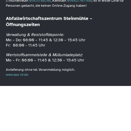
(Tirschenreuth
09631/88246
, Kemnath
09642/707760
) ist in erster Linie für
Personen gedacht, die keinen Online-Zugang haben!
Abfallwirtschaftszentrum Steinmühle –
Öffnungszeiten
Verwaltung & Reststoffdeponie:
Mo – Do: 08:00 – 11:45 & 12:30 – 15:45 Uhr
Fr: 08:00 - 11:45 Uhr
Wertstoffsammelstelle & Müllumladeplatz:
Mo – Fr: 08:00 – 11:45 & 12:30 – 15:45 Uhr
Anlieferung ohne tel. Voranmeldung möglich.
www.awz-tir.de