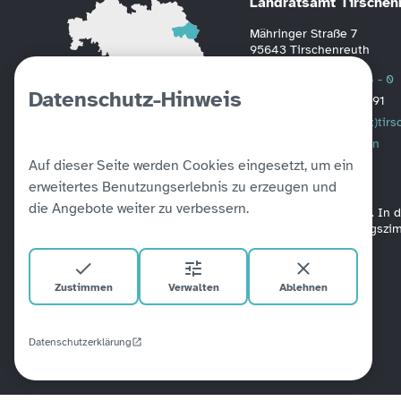
Landratsamt Tirschen
Mähringer Straße 7
95643 Tirschenreuth
Telefon
0 96 31 / 88 - 0
Datenschutz-Hinweis
Fax
0 96 31 / 2391
Mail
poststelle(at)tir
Weitere Informationen
Auf dieser Seite werden Cookies eingesetzt, um ein
erweitertes Benutzungserlebnis zu erzeugen und
die Angebote weiter zu verbessern.
Alle unsere Amtsgebäude sind barrierefrei verbunden. In
befinden sich Aufzüge. Ein barrierefreies Besprechungsz
Zustimmen
Verwalten
Ablehnen
Datenschutzerklärung