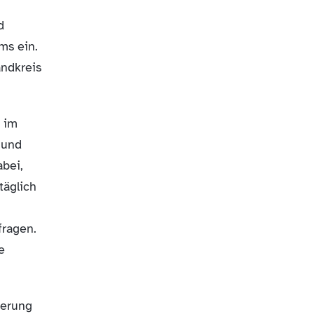
d
ms ein.
andkreis
 im
 und
abei,
täglich
fragen.
e
herung