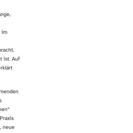
änge,
r im
racht.
 ist. Auf
rklärt
ommenden
s
nen“
Praxis
n, neue