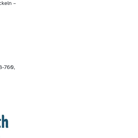
ckeln –
8-760,