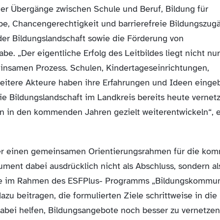
her Übergänge zwischen Schule und Beruf, Bildung für
be, Chancengerechtigkeit und barrierefreie Bildungszug
der Bildungslandschaft sowie die Förderung von
be. „Der eigentliche Erfolg des Leitbildes liegt nicht nu
insamen Prozess. Schulen, Kindertageseinrichtungen,
itere Akteure haben ihre Erfahrungen und Ideen eingeb
e Bildungslandschaft im Landkreis bereits heute vernetzt
n in den kommenden Jahren gezielt weiterentwickeln“, e
über einen gemeinsamen Orientierungsrahmen für die k
ment dabei ausdrücklich nicht als Abschluss, sondern al
Die im Rahmen des ESFPlus- Programms „Bildungskommu
u beitragen, die formulierten Ziele schrittweise in die 
 dabei helfen, Bildungsangebote noch besser zu vernetze