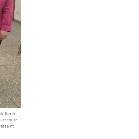
leiterin
turschutz
ratsamt