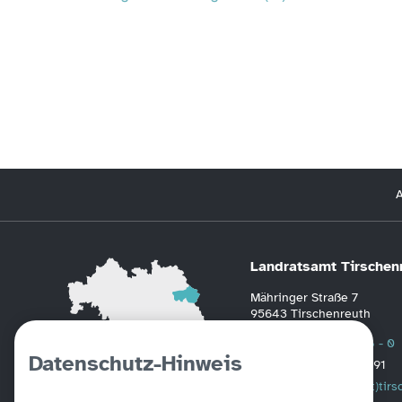
A
Landratsamt Tirschen
Mähringer Straße 7
95643 Tirschenreuth
Telefon
0 96 31 / 88 - 0
Datenschutz-Hinweis
Fax
0 96 31 / 2391
Mail
poststelle(at)tir