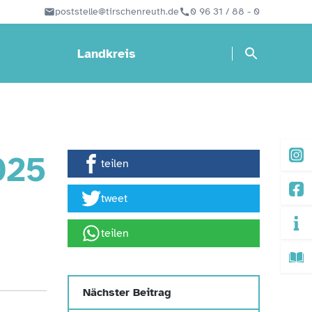
poststelle@tirschenreuth.de
0 96 31 / 88 - 0
Landkreis
025
teilen
tweet
teilen
Nächster Beitrag