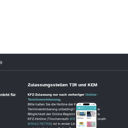
ng
Zulassungsstellen TIR und KEM
nicht für
KFZ-Zulassung nur nach vorheriger
Online-
Terminvereinbarung
.
Bitte halten Sie die Hotline der KFZ-
Terminvereinbarung unbedingt frei, wenn Sie die
Möglichkeit der Online-Registrierung haben. Die
KFZ-Hotline (Tirschenreuth
09631/88246
, Kemnath
09642/707760
) ist in erster Linie für Personen