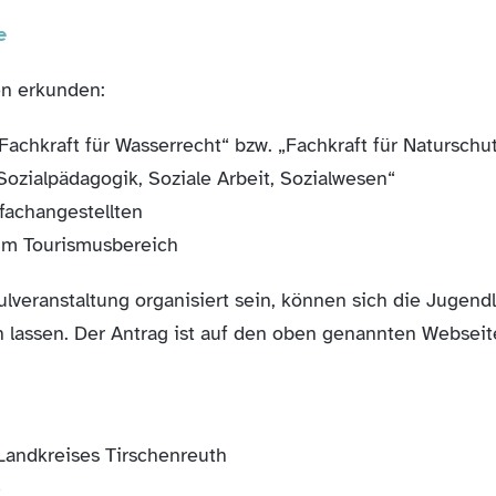
e
n erkunden:
achkraft für Wasserrecht“ bzw. „Fachkraft für Naturschu
zialpädagogik, Soziale Arbeit, Sozialwesen“
fachangestellten
 im Tourismusbereich
hulveranstaltung organisiert sein, können sich die Jugend
en lassen. Der Antrag ist auf den oben genannten Websei
 Landkreises Tirschenreuth
e