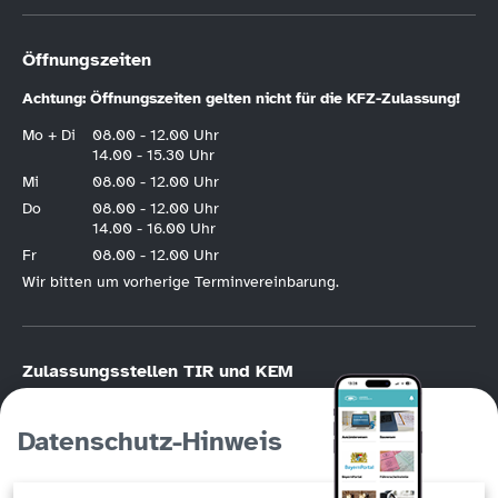
Öffnungszeiten
Achtung: Öffnungszeiten gelten nicht für die KFZ-Zulassung!
Mo + Di
08.00 - 12.00 Uhr
14.00 - 15.30 Uhr
Mi
08.00 - 12.00 Uhr
Do
08.00 - 12.00 Uhr
14.00 - 16.00 Uhr
Fr
08.00 - 12.00 Uhr
Wir bitten um vorherige Terminvereinbarung.
Zulassungsstellen TIR und KEM
KFZ-Zulassung nur nach vorheriger
Online-Terminvereinbarung
.
Bitte halten Sie die Hotline der KFZ-Terminvereinbarung unbedingt frei, wenn
Datenschutz-Hinweis
Sie die Möglichkeit der Online-Registrierung haben. Die KFZ-Hotline
(Tirschenreuth
09631/88246
, Kemnath
09642/707760
) ist in erster Linie für
Personen gedacht, die keinen Online-Zugang haben!