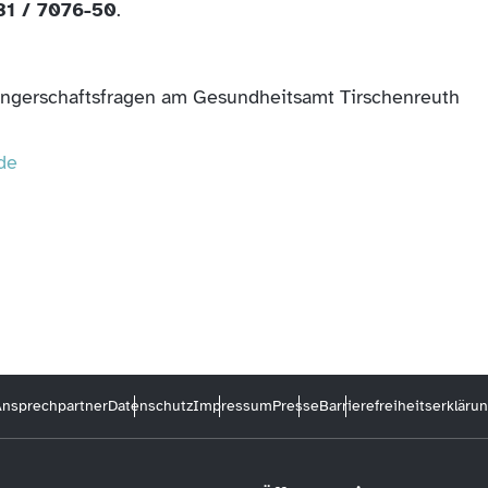
31 / 7076-50
.
wangerschaftsfragen am Gesundheitsamt Tirschenreuth
de
nsprechpartner
Datenschutz
Impressum
Presse
Barrierefreiheitserkläru