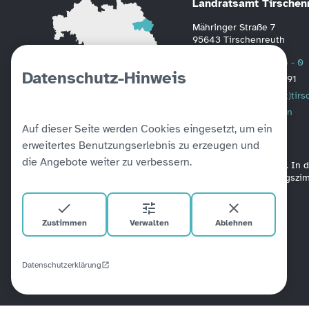
Landratsamt Tirschen
Mähringer Straße 7
95643 Tirschenreuth
Telefon
0 96 31 / 88 - 0
Datenschutz-Hinweis
Fax
0 96 31 / 2391
Mail
poststelle(at)tir
Weitere Informationen
Auf dieser Seite werden Cookies eingesetzt, um ein
erweitertes Benutzungserlebnis zu erzeugen und
die Angebote weiter zu verbessern.
Alle unsere Amtsgebäude sind barrierefrei verbunden. In
befinden sich Aufzüge. Ein barrierefreies Besprechungsz
Zustimmen
Verwalten
Ablehnen
Datenschutzerklärung