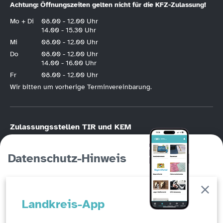
Achtung: Öffnungszeiten gelten nicht für die KFZ-Zulassung!
Mo + Di
08.00 - 12.00 Uhr
14.00 - 15.30 Uhr
Mi
08.00 - 12.00 Uhr
Do
08.00 - 12.00 Uhr
14.00 - 16.00 Uhr
Fr
08.00 - 12.00 Uhr
Wir bitten um vorherige Terminvereinbarung.
Zulassungsstellen TIR und KEM
KFZ-Zulassung nur nach vorheriger
Online-Terminvereinbarung
.
Bitte halten Sie die Hotline der KFZ-Terminvereinbarung unbedingt frei, wenn
Datenschutz-Hinweis
Sie die Möglichkeit der Online-Registrierung haben. Die KFZ-Hotline
(Tirschenreuth
09631/88246
, Kemnath
09642/707760
) ist in erster Linie für
Personen gedacht, die keinen Online-Zugang haben!
Auf dieser Seite werden Cookies eingesetzt, um ein
Abfallwirtschaftszentrum Steinmühle –
Landkreis-App
erweitertes Benutzungserlebnis zu erzeugen und die
Öffnungszeiten
Angebote weiter zu verbessern.