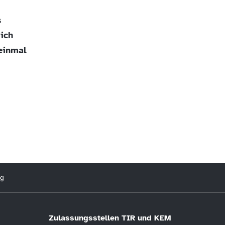
s
ich
 einmal
ng
Zulassungsstellen TIR und KEM