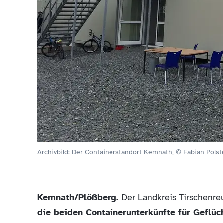
Archivbild: Der Containerstandort Kemnath, © Fabian Polst
Kemnath/Plößberg.
Der Landkreis Tirschenreu
die beiden Containerunterkünfte für Gefl