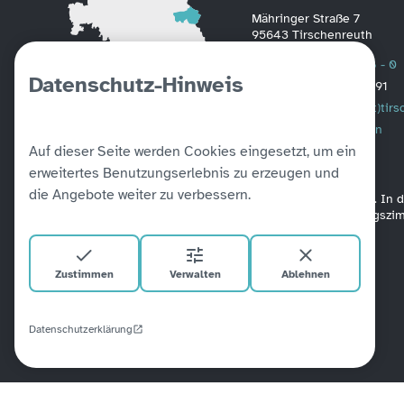
Mähringer Straße 7
95643 Tirschenreuth
Telefon
0 96 31 / 88 - 0
Datenschutz-Hinweis
Fax
0 96 31 / 2391
Mail
poststelle(at)tir
Weitere Informationen
Auf dieser Seite werden Cookies eingesetzt, um ein
erweitertes Benutzungserlebnis zu erzeugen und
die Angebote weiter zu verbessern.
Alle unsere Amtsgebäude sind barrierefrei verbunden. In
befinden sich Aufzüge. Ein barrierefreies Besprechungsz
Zustimmen
Verwalten
Ablehnen
Datenschutzerklärung