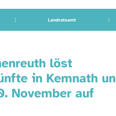
Landratsamt
enreuth löst
ünfte in Kemnath u
0. November auf