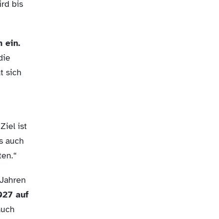
rd bis
 ein.
die
t sich
iel ist
as auch
ten.“
 Jahren
027 auf
auch