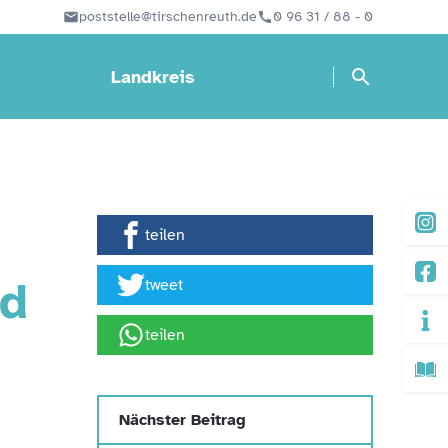
poststelle@tirschenreuth.de
0 96 31 / 88 - 0
Landkreis
teilen
nd
tweet
teilen
Nächster Beitrag