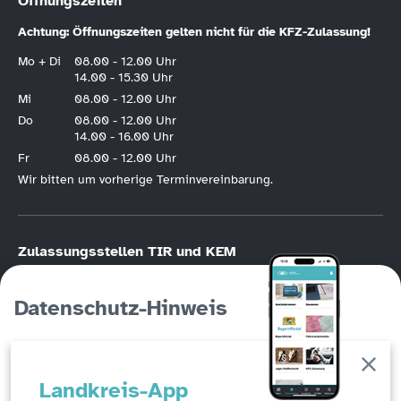
Öffnungszeiten
Achtung: Öffnungszeiten gelten nicht für die KFZ-Zulassung!
Mo + Di
08.00 - 12.00 Uhr
14.00 - 15.30 Uhr
Mi
08.00 - 12.00 Uhr
Do
08.00 - 12.00 Uhr
14.00 - 16.00 Uhr
Fr
08.00 - 12.00 Uhr
Wir bitten um vorherige Terminvereinbarung.
Zulassungsstellen TIR und KEM
KFZ-Zulassung nur nach vorheriger
Online-Terminvereinbarung
.
Bitte halten Sie die Hotline der KFZ-Terminvereinbarung unbedingt frei, wenn
Datenschutz-Hinweis
Sie die Möglichkeit der Online-Registrierung haben. Die KFZ-Hotline
(Tirschenreuth
09631/88246
, Kemnath
09642/707760
) ist in erster Linie für
Personen gedacht, die keinen Online-Zugang haben!
Auf dieser Seite werden Cookies eingesetzt, um ein
Abfallwirtschaftszentrum Steinmühle –
Landkreis-App
erweitertes Benutzungserlebnis zu erzeugen und die
Öffnungszeiten