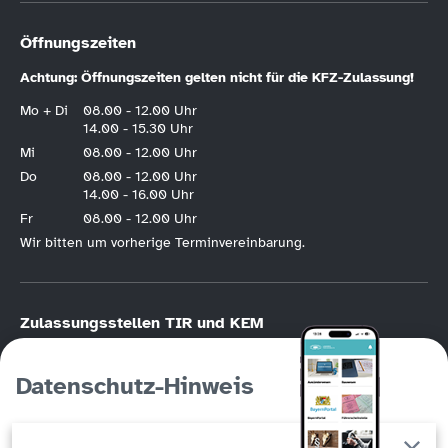
Öffnungszeiten
Achtung: Öffnungszeiten gelten nicht für die KFZ-Zulassung!
Mo + Di
08.00 - 12.00 Uhr
14.00 - 15.30 Uhr
Mi
08.00 - 12.00 Uhr
Do
08.00 - 12.00 Uhr
14.00 - 16.00 Uhr
Fr
08.00 - 12.00 Uhr
Wir bitten um vorherige Terminvereinbarung.
Zulassungsstellen TIR und KEM
KFZ-Zulassung nur nach vorheriger
Online-Terminvereinbarung
.
Bitte halten Sie die Hotline der KFZ-Terminvereinbarung unbedingt frei, wenn
Datenschutz-Hinweis
Sie die Möglichkeit der Online-Registrierung haben. Die KFZ-Hotline
(Tirschenreuth
09631/88246
, Kemnath
09642/707760
) ist in erster Linie für
Personen gedacht, die keinen Online-Zugang haben!