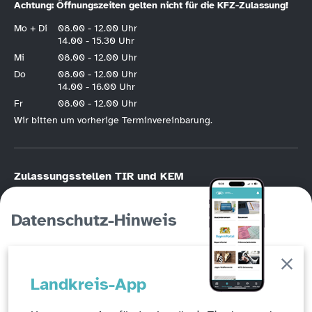
Achtung: Öffnungszeiten gelten nicht für die KFZ-Zulassung!
Mo + Di
08.00 - 12.00 Uhr
14.00 - 15.30 Uhr
Mi
08.00 - 12.00 Uhr
Do
08.00 - 12.00 Uhr
14.00 - 16.00 Uhr
Fr
08.00 - 12.00 Uhr
Wir bitten um vorherige Terminvereinbarung.
Zulassungsstellen TIR und KEM
KFZ-Zulassung nur nach vorheriger
Online-Terminvereinbarung
.
Bitte halten Sie die Hotline der KFZ-Terminvereinbarung unbedingt frei, wenn
Datenschutz-Hinweis
Sie die Möglichkeit der Online-Registrierung haben. Die KFZ-Hotline
(Tirschenreuth
09631/88246
, Kemnath
09642/707760
) ist in erster Linie für
Personen gedacht, die keinen Online-Zugang haben!
Auf dieser Seite werden Cookies eingesetzt, um ein
Abfallwirtschaftszentrum Steinmühle –
Landkreis-App
erweitertes Benutzungserlebnis zu erzeugen und die
Öffnungszeiten
Angebote weiter zu verbessern.