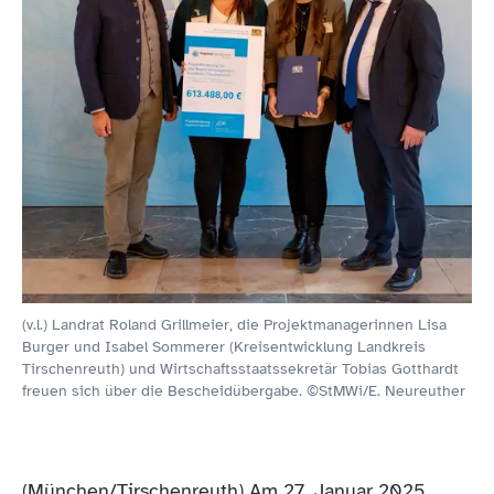
(v.l.) Landrat Roland Grillmeier, die Projektmanagerinnen Lisa
Burger und Isabel Sommerer (Kreisentwicklung Landkreis
Tirschenreuth) und Wirtschaftsstaatssekretär Tobias Gotthardt
freuen sich über die Bescheidübergabe. ©StMWi/E. Neureuther
(München/Tirschenreuth) Am 27. Januar 2025