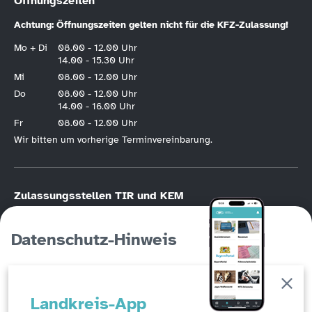
Öffnungszeiten
Achtung: Öffnungszeiten gelten nicht für die KFZ-Zulassung!
Mo + Di
08.00 - 12.00 Uhr
14.00 - 15.30 Uhr
Mi
08.00 - 12.00 Uhr
Do
08.00 - 12.00 Uhr
14.00 - 16.00 Uhr
Fr
08.00 - 12.00 Uhr
Wir bitten um vorherige Terminvereinbarung.
Zulassungsstellen TIR und KEM
KFZ-Zulassung nur nach vorheriger
Online-Terminvereinbarung
.
Bitte halten Sie die Hotline der KFZ-Terminvereinbarung unbedingt frei, wenn
Datenschutz-Hinweis
Sie die Möglichkeit der Online-Registrierung haben. Die KFZ-Hotline
(Tirschenreuth
09631/88246
, Kemnath
09642/707760
) ist in erster Linie für
Personen gedacht, die keinen Online-Zugang haben!
Auf dieser Seite werden Cookies eingesetzt, um ein
Abfallwirtschaftszentrum Steinmühle –
Landkreis-App
erweitertes Benutzungserlebnis zu erzeugen und die