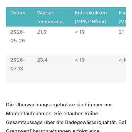
Datum
Wasser-
Enterokokken
Esche
temperatur
(MPN/100ml)
(MP
2026-
21,0
< 10
21
05-26
2026-
23,4
< 10
< 10
07-13
Die Überwachungsergebnisse sind immer nur
Momentaufnahmen. Sie erlauben keine
Gesamtaussage über die Badegewässerqualität. Bei
Grenzwertüberschreitungen erfolgt eine