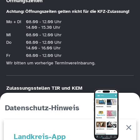
Öffnungszeiten
Achtung: Öffnungszeiten gelten nicht für die KFZ-Zulassung!
Mo + Di
08.00 - 12.00 Uhr
14.00 - 15.30 Uhr
Mi
08.00 - 12.00 Uhr
Do
08.00 - 12.00 Uhr
14.00 - 16.00 Uhr
Fr
08.00 - 12.00 Uhr
Wir bitten um vorherige Terminvereinbarung.
Zulassungsstellen TIR und KEM
KFZ-Zulassung nur nach vorheriger
Online-Terminvereinbarung
.
Bitte halten Sie die Hotline der KFZ-Terminvereinbarung unbedingt frei, wenn
Datenschutz-Hinweis
Sie die Möglichkeit der Online-Registrierung haben. Die KFZ-Hotline
(Tirschenreuth
09631/88246
, Kemnath
09642/707760
) ist in erster Linie für
Personen gedacht, die keinen Online-Zugang haben!
Auf dieser Seite werden Cookies eingesetzt, um ein
Abfallwirtschaftszentrum Steinmühle –
Landkreis-App
erweitertes Benutzungserlebnis zu erzeugen und die