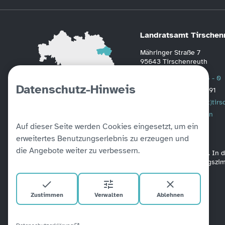
Landratsamt Tirschen
Mähringer Straße 7
95643 Tirschenreuth
Telefon
0 96 31 / 88 - 0
Datenschutz-Hinweis
Fax
0 96 31 / 2391
Mail
poststelle(at)tir
Weitere Informationen
Auf dieser Seite werden Cookies eingesetzt, um ein
erweitertes Benutzungserlebnis zu erzeugen und
die Angebote weiter zu verbessern.
Alle unsere Amtsgebäude sind barrierefrei verbunden. In
befinden sich Aufzüge. Ein barrierefreies Besprechungsz
Zustimmen
Verwalten
Ablehnen