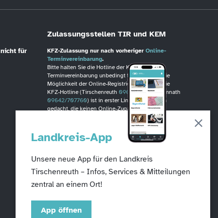
Zulassungsstellen TIR und KEM
nicht für
KFZ-Zulassung nur nach vorheriger
Online-
Terminvereinbarung
.
Bitte halten Sie die Hotline der KFZ-
Terminvereinbarung unbedingt frei, wenn Sie die
Möglichkeit der Online-Registrierung haben. Die
KFZ-Hotline (Tirschenreuth
09631/88246
, Kemnath
09642/707760
) ist in erster Linie für Personen
gedacht, die keinen Online-Zugang haben!
Abfallwirtschaftszentrum
Landkreis-App
Steinmühle –
Öffnungszeiten
Verwaltung & Reststoffdeponie:
Unsere neue App für den Landkreis
Mo – Do: 08:00 – 11:45 & 12:30 – 15:45 Uhr
Tirschenreuth – Infos, Services & Mitteilungen
Fr: 08:00 - 11:45 Uhr
zentral an einem Ort!
Wertstoffsammelstelle & Müllumladeplatz:
Mo – Fr: 08:00 – 11:45 & 12:30 – 15:45 Uhr
App öffnen
Anlieferung ohne tel. Voranmeldung möglich.