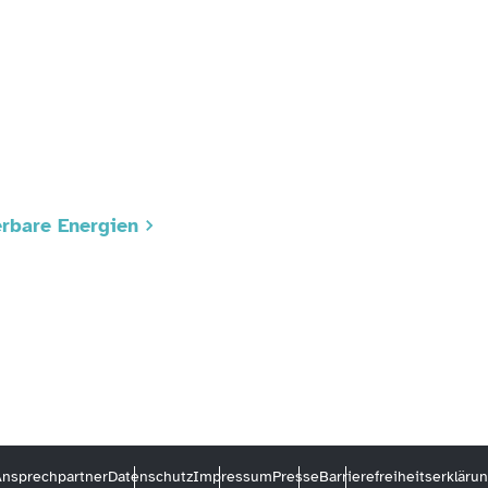
rbare Energien
nsprechpartner
Datenschutz
Impressum
Presse
Barrierefreiheitserkläru