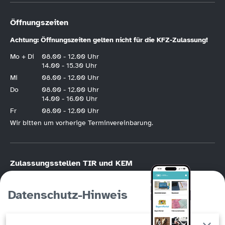
Öffnungszeiten
Achtung: Öffnungszeiten gelten nicht für die KFZ-Zulassung!
Mo + Di
08.00 - 12.00 Uhr
14.00 - 15.30 Uhr
Mi
08.00 - 12.00 Uhr
Do
08.00 - 12.00 Uhr
14.00 - 16.00 Uhr
Fr
08.00 - 12.00 Uhr
Wir bitten um vorherige Terminvereinbarung.
Zulassungsstellen TIR und KEM
KFZ-Zulassung nur nach vorheriger
Online-Terminvereinbarung
.
Bitte halten Sie die Hotline der KFZ-Terminvereinbarung unbedingt frei, wenn
Datenschutz-Hinweis
Sie die Möglichkeit der Online-Registrierung haben. Die KFZ-Hotline
(Tirschenreuth
09631/88246
, Kemnath
09642/707760
) ist in erster Linie für
Personen gedacht, die keinen Online-Zugang haben!