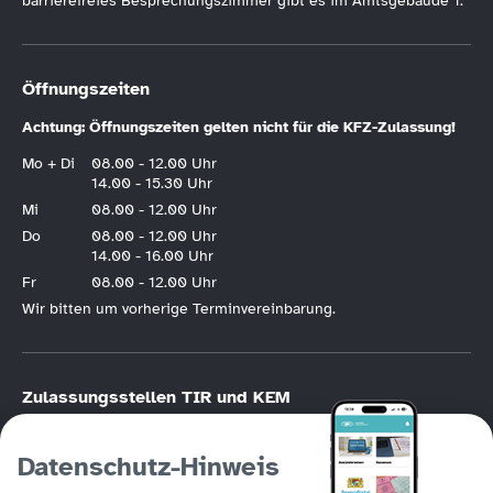
barrierefreies Besprechungszimmer gibt es im Amtsgebäude 1.
Öffnungszeiten
Achtung: Öffnungszeiten gelten nicht für die KFZ-Zulassung!
Mo + Di
08.00 - 12.00 Uhr
14.00 - 15.30 Uhr
Mi
08.00 - 12.00 Uhr
Do
08.00 - 12.00 Uhr
14.00 - 16.00 Uhr
Fr
08.00 - 12.00 Uhr
Wir bitten um vorherige Terminvereinbarung.
Zulassungsstellen TIR und KEM
KFZ-Zulassung nur nach vorheriger
Online-Terminvereinbarung
.
Bitte halten Sie die Hotline der KFZ-Terminvereinbarung unbedingt frei, wenn
Datenschutz-Hinweis
Sie die Möglichkeit der Online-Registrierung haben. Die KFZ-Hotline
(Tirschenreuth
09631/88246
, Kemnath
09642/707760
) ist in erster Linie für