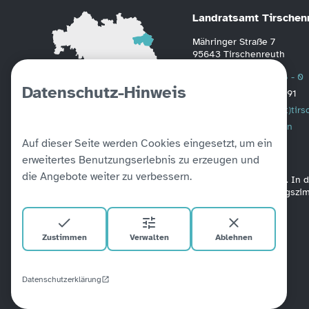
Landratsamt Tirschen
Mähringer Straße 7
95643 Tirschenreuth
Telefon
0 96 31 / 88 - 0
Datenschutz-Hinweis
Fax
0 96 31 / 2391
Mail
poststelle(at)tir
Weitere Informationen
Auf dieser Seite werden Cookies eingesetzt, um ein
erweitertes Benutzungserlebnis zu erzeugen und
die Angebote weiter zu verbessern.
Alle unsere Amtsgebäude sind barrierefrei verbunden. In
befinden sich Aufzüge. Ein barrierefreies Besprechungsz
Zustimmen
Verwalten
Ablehnen
Datenschutzerklärung