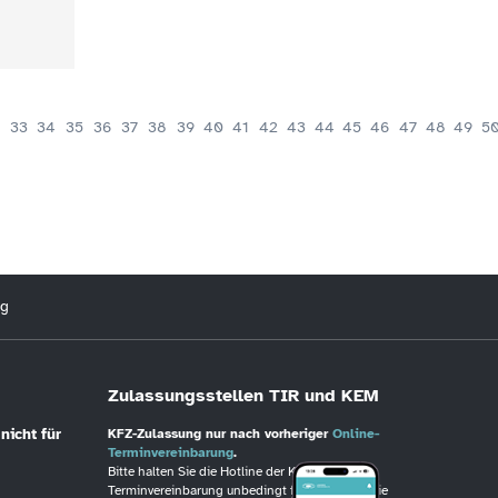
33
34
35
36
37
38
39
40
41
42
43
44
45
46
47
48
49
5
ng
Zulassungsstellen TIR und KEM
nicht für
KFZ-Zulassung nur nach vorheriger
Online-
Terminvereinbarung
.
Bitte halten Sie die Hotline der KFZ-
Terminvereinbarung unbedingt frei, wenn Sie die