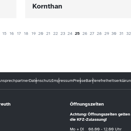
Kornthan
15
16
17
18
19
20
21
22
23
24
25
26
27
28
29
30
31
32
nsprechpartner
Datenschutz
Impressum
Presse
Barrierefreiheitserkläru
reuth
Öffnungszeiten
Achtung: Öffnungszeiten gelten 
die KFZ-Zulassung!
Mo + Di
08.00 - 12.00 Uhr