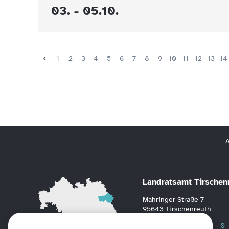
03. - 05.10.
1
2
3
4
5
6
7
8
9
10
11
12
13
14
A
Landratsamt Tirschen
Mähringer Straße 7
95643 Tirschenreuth
Telefon
0 96 31 / 88 - 0