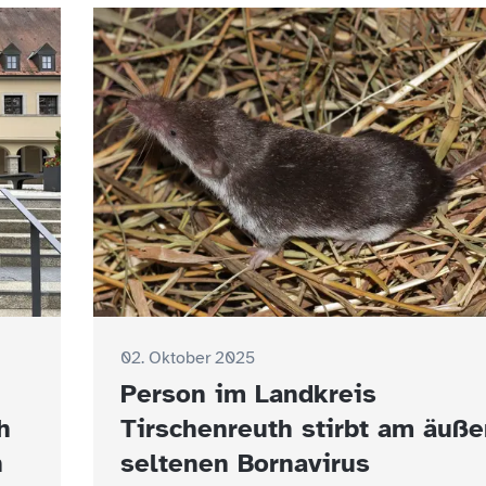
02. Oktober 2025
Person im Landkreis
h
Tirschenreuth stirbt am äuße
n
seltenen Bornavirus