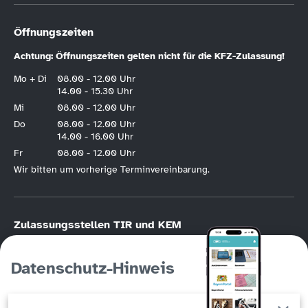
Öffnungszeiten
Achtung: Öffnungszeiten gelten nicht für die KFZ-Zulassung!
Mo + Di
08.00 - 12.00 Uhr
14.00 - 15.30 Uhr
Mi
08.00 - 12.00 Uhr
Do
08.00 - 12.00 Uhr
14.00 - 16.00 Uhr
Fr
08.00 - 12.00 Uhr
Wir bitten um vorherige Terminvereinbarung.
Zulassungsstellen TIR und KEM
KFZ-Zulassung nur nach vorheriger
Online-Terminvereinbarung
.
Bitte halten Sie die Hotline der KFZ-Terminvereinbarung unbedingt frei, wenn
Datenschutz-Hinweis
Sie die Möglichkeit der Online-Registrierung haben. Die KFZ-Hotline
(Tirschenreuth
09631/88246
, Kemnath
09642/707760
) ist in erster Linie für
Personen gedacht, die keinen Online-Zugang haben!