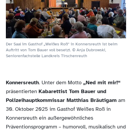
Der Saal im Gasthof „Weißes Roß“ in Konnersreuth ist beim
Auftritt von Tom Bauer voll besetzt. © Anja Dubrowski,
Seniorenfachstelle Landkreis Tirschenreuth
Konnersreuth
. Unter dem Motto
„Ned mit mir!“
präsentierten
Kabarettist Tom Bauer und
Polizeihauptkommissar Matthias Bräutigam
am
30. Oktober 2025 im Gasthof Weißes Roß in
Konnersreuth ein außergewöhnliches
Präventionsprogramm – humorvoll, musikalisch und