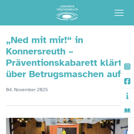
„Ned mit mir!“ in
Konnersreuth –
Präventionskabarett klärt
über Betrugsmaschen auf
04. November 2025