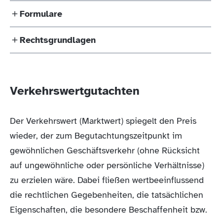
stellen. Das berechtigte Interesse muss
Formulare
Einzelauskunft: die Gebühr für jeden Wert beträgt
nachgewiesen werden.
20,00 Euro
Rechtsgrundlagen
Antrag auf Erteilung von Auskünften aus der
Erforderliche Unterlagen sind:
Kaufpreissammlung
schriftliche Anfrage (formlos) bzw. per E-Mail
Information zur Erhebung von
§ 195 BauGB
Kopie des Auftrages zur Wertermittlung
personenbezogenen Daten nach Art. 13 und Art.
Verkehrswertgutachten
Verordnung über die Gutachterausschüsse,
bei Gerichtsaufträgen eine Kopie des
14 Datenschutzgrundverordnung (DSGVO)
die Kaufpreissammlungen und die
Beweisbeschlusses bzw. der
Der Verkehrswert (Marktwert) spiegelt den Preis
Bodenrichtwerte nach dem Baugesetzbuch
Schätzungsanordnung
wieder, der zum Begutachtungszeitpunkt im
(BayGaV)
gewöhnlichen Geschäftsverkehr (ohne Rücksicht
auf ungewöhnliche oder persönliche Verhältnisse)
zu erzielen wäre. Dabei fließen wertbeeinflussend
die rechtlichen Gegebenheiten, die tatsächlichen
Eigenschaften, die besondere Beschaffenheit bzw.