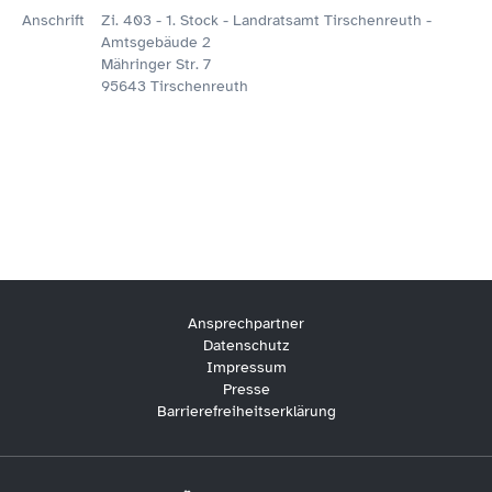
Anschrift
Zi. 403 - 1. Stock - Landratsamt Tirschenreuth -
Amtsgebäude 2
Mähringer Str. 7
95643 Tirschenreuth
Ansprechpartner
Datenschutz
Impressum
Presse
Barrierefreiheitserklärung