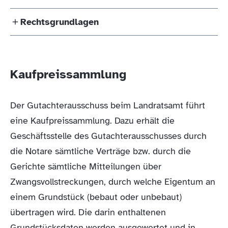
Bodenrichtwertübersicht möglich.
20,00 Euro
Rechtsgrundlagen
Bodenrichtwerte - Bestellung
Einzelwerte
Zur Antragstellung ist jedermann berechtigt. Die
Gesamtübersicht in Papierform: 150,00 Euro
Bodenrichtwerte - Bestellung
Übersicht
Anfrage ist mit den hier hinterlegten Formularen,
Information zur Erhebung von
§ 196 Baugesetzbuch (BauGB)
formlos oder per E-Mail möglich; im Einzelfall kann
personenbezogenen Daten nach Art. 13 und Art.
auch eine telefonische Auskunft erteilt werden.
Kaufpreissammlung
Verordnung über die Grundsätze für die
14 Datenschutzgrundverordnung (DSGVO)
Ermittlung der Verkehrswerte von
Online Auskünfte aus der Richtwertkarte
Der Gutachterausschuss beim Landratsamt führt
Grundstücken
eine Kaufpreissammlung. Dazu erhält die
(Immobilienwertermittlungsverordnung -
Geschäftsstelle des Gutachterausschusses durch
ImmoWertV)
die Notare sämtliche Verträge bzw. durch die
Gerichte sämtliche Mitteilungen über
Zwangsvollstreckungen, durch welche Eigentum an
einem Grundstück (bebaut oder unbebaut)
übertragen wird. Die darin enthaltenen
Grundstücksdaten werden ausgewertet und in