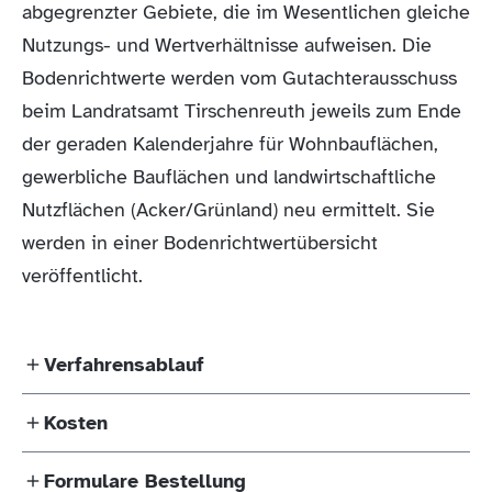
abgegrenzter Gebiete, die im Wesentlichen gleiche
Nutzungs- und Wertverhältnisse aufweisen. Die
Bodenrichtwerte werden vom Gutachterausschuss
beim Landratsamt Tirschenreuth jeweils zum Ende
der geraden Kalenderjahre für Wohnbauflächen,
gewerbliche Bauflächen und landwirtschaftliche
Nutzflächen (Acker/Grünland) neu ermittelt. Sie
werden in einer Bodenrichtwertübersicht
veröffentlicht.
Verfahrensablauf
Kosten
Auskünfte sind in Form von Einzelauskünften oder
durch den Erwerb der gesamten
Formulare Bestellung
schriftliche Einzelauskunft pro Bodenrichtwert: