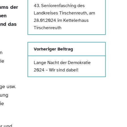
43. Seniorenfasching des
amms der
Landkreises Tirschenreuth, am
hen
28.01.2024 im Kettelerhaus
und das
Tirschenreuth
Vorheriger Beitrag
en
ie
Lange Nacht der Demokratie
2024 – Wir sind dabei!
ege usw.
rung
ie
er und