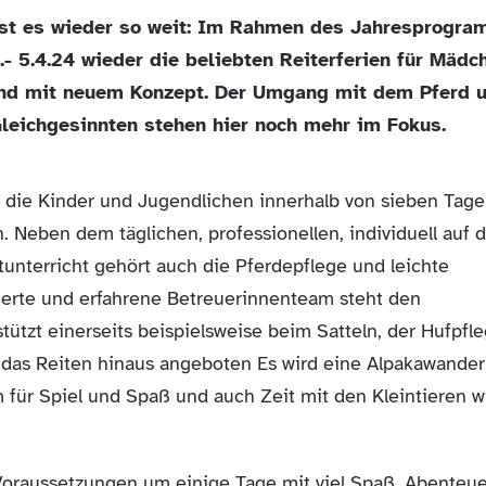
n ist es wieder so weit: Im Rahmen des Jahresprogr
 5.4.24 wieder die beliebten Reiterferien für Mädc
 und mit neuem Konzept. Der Umgang mit dem Pferd 
leichgesinnten stehen hier noch mehr im Fokus.
 die Kinder und Jugendlichen innerhalb von sieben Tag
 Neben dem täglichen, professionellen, individuell auf d
nterricht gehört auch die Pferdepflege und leichte
ierte und erfahrene Betreuerinnenteam steht den
tützt einerseits beispielsweise beim Satteln, der Hufpfl
 das Reiten hinaus angeboten Es wird eine Alpakawande
 für Spiel und Spaß und auch Zeit mit den Kleintieren w
Voraussetzungen um einige Tage mit viel Spaß, Abenteu