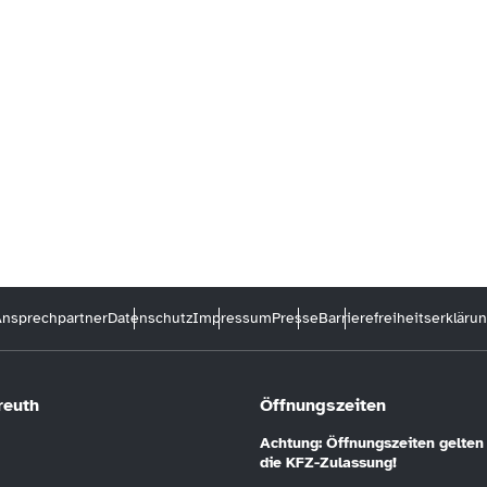
nsprechpartner
Datenschutz
Impressum
Presse
Barrierefreiheitserkläru
reuth
Öffnungszeiten
Achtung: Öffnungszeiten gelten 
die KFZ-Zulassung!