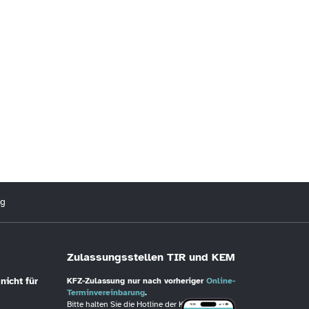
ng
Zulassungsstellen TIR und KEM
nicht für
KFZ-Zulassung nur nach vorheriger
Online-
Terminvereinbarung
.
Bitte halten Sie die Hotline der KFZ-