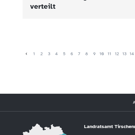
verteilt
1
2
3
4
5
6
7
8
9
10
11
12
13
14
A
Landratsamt Tirschen