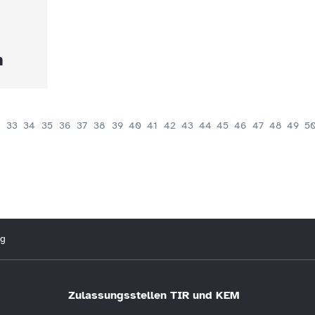
n
33
34
35
36
37
38
39
40
41
42
43
44
45
46
47
48
49
5
ng
Zulassungsstellen TIR und KEM