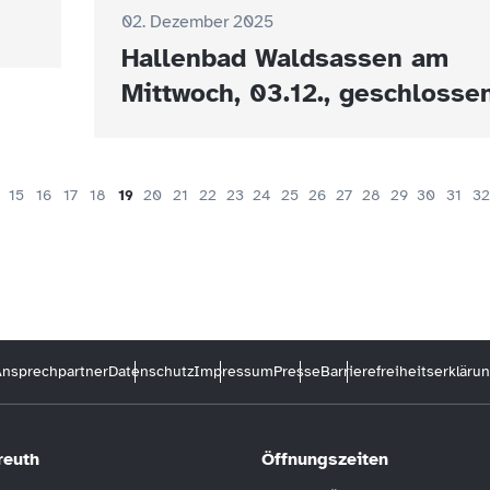
02. Dezember 2025
Hallenbad Waldsassen am
Mittwoch, 03.12., geschlosse
15
16
17
18
19
20
21
22
23
24
25
26
27
28
29
30
31
32
nsprechpartner
Datenschutz
Impressum
Presse
Barrierefreiheitserkläru
reuth
Öffnungszeiten